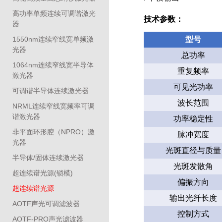
高功率单频连续可调谐激光
技术参数：
器
1550nm连续窄线宽单频激
型号
光器
总功率
1064nm连续窄线宽半导体
重复频率
激光器
可见光功率
可调谐半导体连续激光器
波长范围
NRML连续窄线宽频率可调
谐激光器
功率稳定性
非平面环形腔（NPRO）激
脉冲宽度
光器
光斑直径与质量
半导体/固体连续激光器
光斑发散角
超连续谱光源(锁模)
偏振方向
超连续谱光源
输出光纤长度
AOTF声光可调滤波器
控制方式
AOTF-PRO声光滤波器