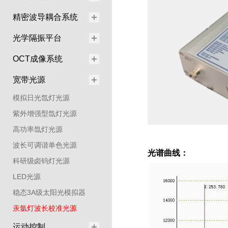
精密波导耦合系统
光学隔振平台
OCT成像系统
宽带光源
模拟日光氙灯光源
紫外增强型氙灯光源
高功率氙灯光源
波长可调谐单色光源
光谱曲线：
科研级卤钨灯光源
LED光源
稳态3A级太阳光模拟器
汞氩灯波长校准光源
运动控制