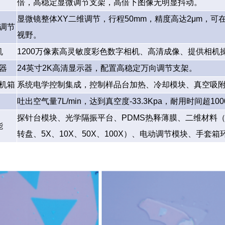
倍，高稳定显微调节支架，高倍下图像无明显抖动。
显微镜整体XY二维调节，行程50mm，精度高达2μm，
调节
视野。
机
1200万像素高灵敏度彩色数字相机、高清成像、提供相机
器
24英寸2K高清显示器，配置高稳定万向调节支架。
机箱
系统电学控制集成，控制样品台加热、冷却模块、真空吸附
吐出空气量7L/min，达到真空度-33.3Kpa，耐用时间超10
探针台模块、光学隔振平台、PDMS热释薄膜、二维材料
能
转盘、5X、10X、50X、100X）、电动调节模块、手套