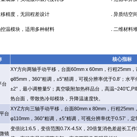
高位移精度，无回程差设计
. 异质结
精确控温模块，适用多种材料
. 二维材料
称
核心指标
XY方向两轴手动平移，台面60mm x 60mm，
行程25mm，
φ85mm，360°粗调，±5°精调，可视分辨率优于0.8′；水
平台
±2°，最小调整量5′；真空吸附加热样品台，高温~240℃,
热台面，带散热冷却模块，升降温速度快。
XYZ方向三轴手动平移，台面80mm x 80mm，行程25
平台
φ110mm，360°粗调，±5°精调，可视分辨率优于0.57
变倍比1:6.5，变倍范围0.7X-4.5X，20倍复消色差超长工
微镜