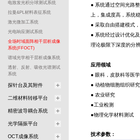
电致发光积分球测试系统
● 系统通过空间光路
拉曼&PL材料表征系统
上，集成度高，系统
激光微加工系统
● 采取自由搭建模式
光电响应测试系统
● 系统经过设计优化
全场时域面阵相干层析成像
理论极限下深度的分
系统(FFOCT)
谱域光学相干层析成像系统
应用领域
透射、反射、吸收光谱测试
系统
● 眼科，皮肤科等医
● 动植物细胞组织研究
探针台及其附件
● 农业研究
二维材料转移平台
●工业
检测
精密波导耦合系统
●物理化学材料测试
光学隔振平台
技术参数：
OCT成像系统