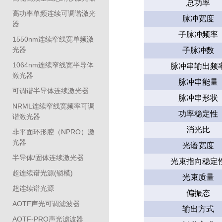
总功率
高功率单频连续可调谐激光
脉冲宽度
器
子脉冲频率
1550nm连续窄线宽单频激
光器
子脉冲数
1064nm连续窄线宽半导体
脉冲串输出频
激光器
脉冲串能量
可调谐半导体连续激光器
脉冲串形状
NRML连续窄线宽频率可调
功率稳定性
谐激光器
消光比
非平面环形腔（NPRO）激
光器
光谱宽度
半导体/固体连续激光器
光束指向稳定
超连续谱光源(锁模)
光束质量
超连续谱光源
偏振态
AOTF声光可调滤波器
输出方式
AOTF-PRO声光滤波器